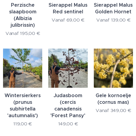
Perzische
Sierappel Malus
Sierappel Malus
slaapboom
Red sentinel
Golden Hornet
(Albizia
Vanaf
69,00
€
Vanaf
139,00
€
julibrissin)
Vanaf
195,00
€
Wintersierkers
Judasboom
Gele kornoelje
(prunus
(cercis
(cornus mas)
subhirtella
canadensis
Vanaf
349,00
€
'autumnalis')
'Forest Pansy'
119,00
€
149,00
€