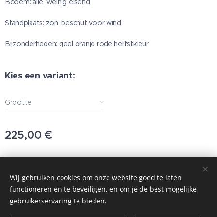
Bodem: alle, weinig eisend
Standplaats: zon, beschut voor wind
Bijzonderheden: geel oranje rode herfstkleur
Kies een variant:
Grootte
225,00
€
© 2025 Alle rechten voorbehouden
Wij gebruiken cookies om onze website goed te laten
functioneren en te beveiligen, en om je de best mogelijke
Cookies
gebruikerservaring te bieden.