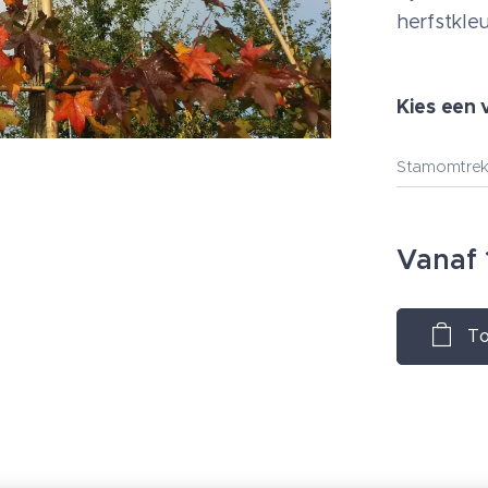
herfstkleu
Kies een 
Stamomtre
Vanaf
To