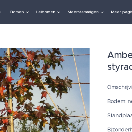
e
Bomen
Leibomen
Meerstammigen
Meer pagin
Ambe
styrac
Omschrijv
Bodem: ne
Standplaa
Bijzonder