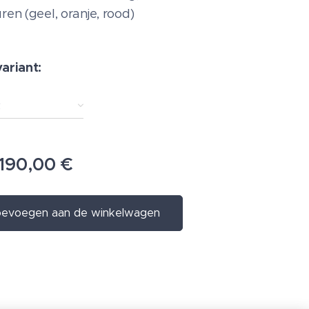
ren (geel, oranje, rood)
variant:
k
190,00
€
evoegen aan de winkelwagen