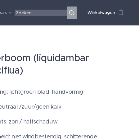
a's
Winkelwagen
rboom (liquidambar
iflua)
ing: lichtgroen blad, handvormig
utraal /zuur/geen kalk
ts: zon / halfschaduw
heid: niet windbestendig, schitterende