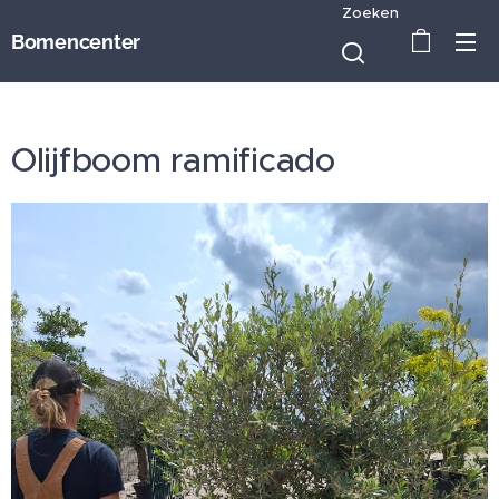
Zoeken
Bomencenter
Olijfboom ramificado