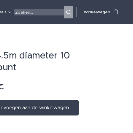
a's
Winkelwagen
4.5m diameter 10
punt
€
evoegen aan de winkelwagen