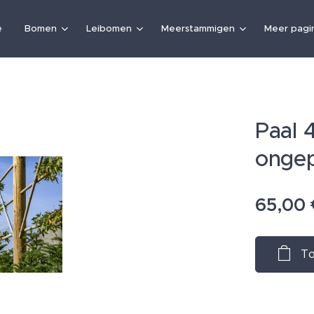
e
Bomen
Leibomen
Meerstammigen
Meer pagin
Paal 
onge
65,00
To