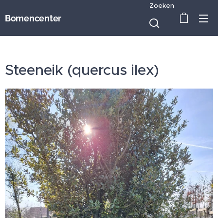
Zoeken
Bomencenter
Steeneik (quercus ilex)