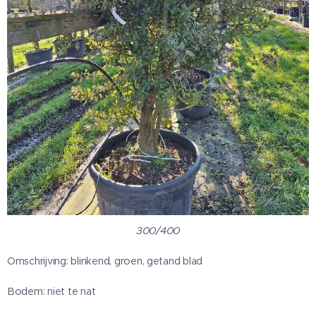
300/400
Omschrijving: blinkend, groen, getand blad
Bodem: niet te nat