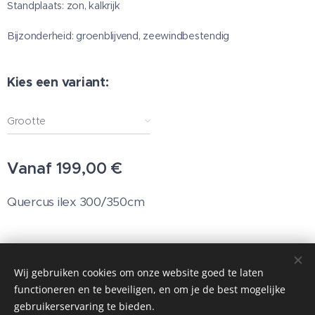
Standplaats: zon, kalkrijk
Bijzonderheid: groenblijvend, zeewindbestendig
Kies een variant:
Grootte
Vanaf
199,00
€
Quercus ilex 300/350cm
© 2025 Alle rechten voorbehouden
Wij gebruiken cookies om onze website goed te laten
functioneren en te beveiligen, en om je de best mogelijke
Cookies
gebruikerservaring te bieden.