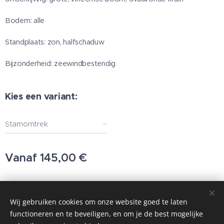
Bodem: alle
Standplaats: zon, halfschaduw
Bijzonderheid: zeewindbestendig
Kies een variant:
Stamomtrek
Vanaf
145,00
€
© 2025 Alle rechten voorbehouden
Wij gebruiken cookies om onze website goed te laten
functioneren en te beveiligen, en om je de best mogelijke
Cookies