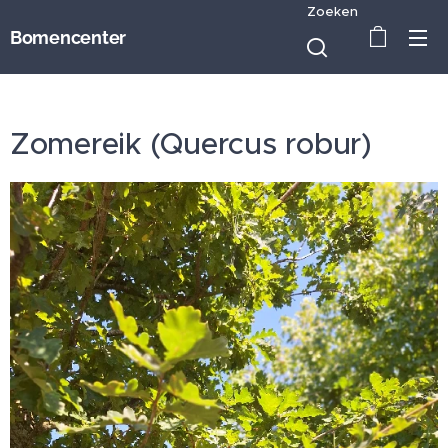
Zoeken
Bomencenter
Zomereik (Quercus robur)